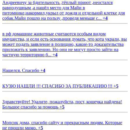
Андреевичу за бдительность ,тёплый приют ,неостался
равнодушным ,а нашёл место для Майи в
питомнике,накормил,укрыл от дождя и отдельной клетке для
собак.Майи пошло на пользу ,проведя меньше с...
+
4
в рф домашние животные считаются особым видом
имущества, и если есть основания думать, что кота украли, вы
может подать заявление в полицию, какие-то доказательства
приложить к заявлению. Но они не могут просто зайти на
частную территорию б...
+
4
Нашелся. Спасибо
+
4
КУЗЮ НАШЛИ !!! СПАСИБО ЗА ПУБЛИКАЦИЮ !!!
+
5
Здравствуйте! Удалите, пожалуйста, пост, кошечка найдена!
Большое спасибо за помощь
+
5
Мопсик дома, спасибо сайту и прекрасным людям. Которые
не прошли мимо.
+
5