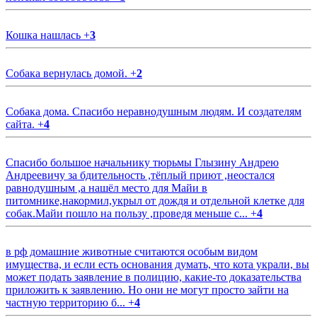
Кошка нашлась
+
3
Собака вернулась домой.
+
2
Собака дома. Спасибо неравнодушным людям. И создателям
сайта.
+
4
Спасибо большое начальнику тюрьмы Глызину Андрею
Андреевичу за бдительность ,тёплый приют ,неостался
равнодушным ,а нашёл место для Майи в
питомнике,накормил,укрыл от дождя и отдельной клетке для
собак.Майи пошло на пользу ,проведя меньше с...
+
4
в рф домашние животные считаются особым видом
имущества, и если есть основания думать, что кота украли, вы
может подать заявление в полицию, какие-то доказательства
приложить к заявлению. Но они не могут просто зайти на
частную территорию б...
+
4