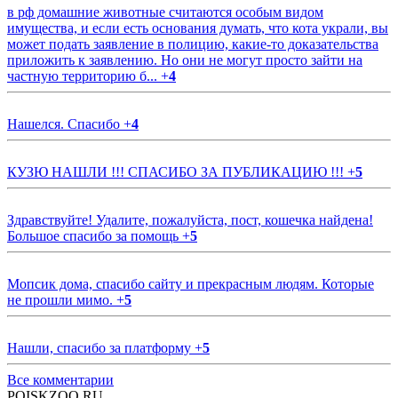
в рф домашние животные считаются особым видом
имущества, и если есть основания думать, что кота украли, вы
может подать заявление в полицию, какие-то доказательства
приложить к заявлению. Но они не могут просто зайти на
частную территорию б...
+
4
Нашелся. Спасибо
+
4
КУЗЮ НАШЛИ !!! СПАСИБО ЗА ПУБЛИКАЦИЮ !!!
+
5
Здравствуйте! Удалите, пожалуйста, пост, кошечка найдена!
Большое спасибо за помощь
+
5
Мопсик дома, спасибо сайту и прекрасным людям. Которые
не прошли мимо.
+
5
Нашли, спасибо за платформу
+
5
Все комментарии
POISKZOO.RU