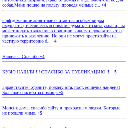
собак.Майи пошло на пользу ,проведя меньше с...
+
4
в рф домашние животные считаются особым видом
имущества, и если есть основания думать, что кота украли, вы
может подать заявление в полицию, какие-то доказательства
приложить к заявлению. Но они не могут просто зайти на
частную территорию б...
+
4
Нашелся. Спасибо
+
4
КУЗЮ НАШЛИ !!! СПАСИБО ЗА ПУБЛИКАЦИЮ !!!
+
5
Здравствуйте! Удалите, пожалуйста, пост, кошечка найдена!
Большое спасибо за помощь
+
5
Мопсик дома, спасибо сайту и прекрасным людям. Которые
не прошли мимо.
+
5