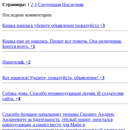
Страницы:
1
2
3
Следующая
Последняя
Последние комментарии
Кошка нашлась уберите объявление пожалуйста
+
3
Кошка еще не нашлась. Прошу все помочь. Она нелюдимая.
Боится всего.
+
1
Нашелся🙏
+
2
Кот нашелся! Удалите, пожалуйста, объявление!
+
3
Собака дома. Спасибо неравнодушным людям. И создателям
сайта.
+
4
Спасибо большое начальнику тюрьмы Глызину Андрею
Андреевичу за бдительность ,тёплый приют ,неостался
равнодушным ,а нашёл место для Майи в
питомнике,накормил,укрыл от дождя и отдельной клетке для