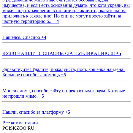
имущества, и если есть основания думать, что кота украли, вы
может подать заявление в полицию, какие-то доказательства
приложить к заявлению. Но они не могут просто зайти на
частную территорию б...
+
4
Нашелся. Спасибо
+
4
КУЗЮ НАШЛИ !!! СПАСИБО ЗА ПУБЛИКАЦИЮ !!!
+
5
Здравствуйте! Удалите, пожалуйста, пост, кошечка найдена!
Большое спасибо за помощь
+
5
Мопсик дома, спасибо сайту и прекрасным людям. Которые
не прошли мимо.
+
5
Нашли, спасибо за платформу
+
5
Все комментарии
POISKZOO.RU