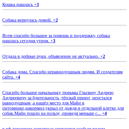
Кошка нашлась
+
3
Собака вернулась домой.
+
2
Всем спасибо большое за помощь и поддержку, собака
нашлась сегодня утром.
+
3
Отдала в добрые руки, объявление не актуально.
+
2
Собака дома. Спасибо неравнодушным людям. И создателям
сайта.
+
4
Спасибо большое начальнику тюрьмы Глызину Андрею
Андреевичу за бдительность ,тёплый приют ,неостался
равнодушным ,а нашёл место для Майи в
питомнике,накормил,укрыл от дождя и отдельной клетке для
собак.Майи пошло на пользу ,проведя меньше с...
+
4
в рф домашние животные считаются особым видом