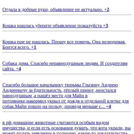
Отдала в добрые руки, объявление не актуально.
+
2
Кошка нашлась уберите объявление пожалуйста
+
3
Кошка еще не нашлась. Прошу все помочь. Она нелюдимая.
Боится всего.
+
1
Собака дома. Спасибо неравнодушным людям. И создателям
сайта.
+
4
Спасибо большое начальнику тюрьмы Глызину Андрею
Андреевичу за бдительность ,тёплый приют ,неостался
равнодушным ,а нашёл место для Майи в
питомнике,накормил,укрыл от дождя и отдельной клетке для
собак.Майи пошло на пользу ,проведя меньше с...
+
4
в рф домашние животные считаются особым видом
имущества, и если есть основания думать, что кота украли, вы
может подать заявление в полицию, какие-то доказательства