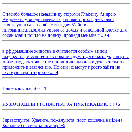
Спасибо большое начальнику тюрьмы Глызину Андрею
Андреевичу за бдительность ,тёплый приют ,неостался
равнодушным ,а нашёл место для Майи в
питомнике,накормил,укрыл от дождя и отдельной клетке для
собак.Майи пошло на пользу ,проведя меньше с...
+
4
в рф домашние животные считаются особым видом
имущества, и если есть основания думать, что кота украли, вы
может подать заявление в полицию, какие-то доказательства
приложить к заявлению. Но они не могут просто зайти на
частную территорию б...
+
4
Нашелся. Спасибо
+
4
КУЗЮ НАШЛИ !!! СПАСИБО ЗА ПУБЛИКАЦИЮ !!!
+
5
Здравствуйте! Удалите, пожалуйста, пост, кошечка найдена!
Большое спасибо за помощь
+
5