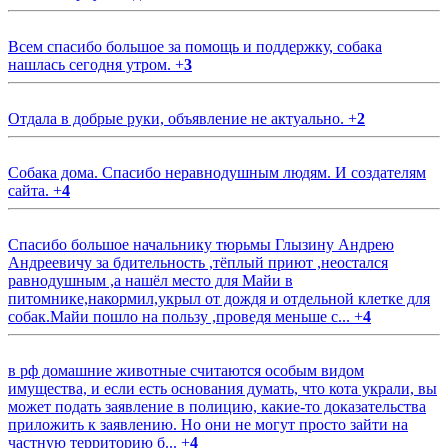
Всем спасибо большое за помощь и поддержку, собака
нашлась сегодня утром.
+
3
Отдала в добрые руки, объявление не актуально.
+
2
Собака дома. Спасибо неравнодушным людям. И создателям
сайта.
+
4
Спасибо большое начальнику тюрьмы Глызину Андрею
Андреевичу за бдительность ,тёплый приют ,неостался
равнодушным ,а нашёл место для Майи в
питомнике,накормил,укрыл от дождя и отдельной клетке для
собак.Майи пошло на пользу ,проведя меньше с...
+
4
в рф домашние животные считаются особым видом
имущества, и если есть основания думать, что кота украли, вы
может подать заявление в полицию, какие-то доказательства
приложить к заявлению. Но они не могут просто зайти на
частную территорию б...
+
4