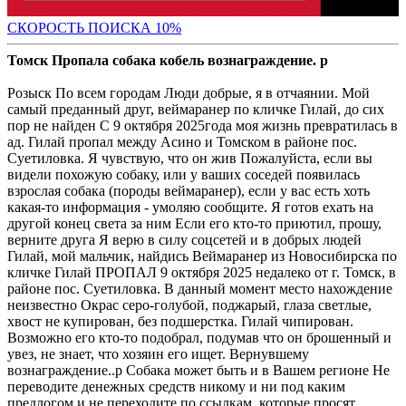
С
КОРОСТЬ ПОИСКА 10%
Томск Пропала собака кобель вознаграждение. р
Розыск По всем городам Люди добрые, я в отчаянии. Мой
самый преданный друг, веймаранер по кличке Гилай, до сих
пор не найден С 9 октября 2025года моя жизнь превратилась в
ад. Гилай пропал между Асино и Томском в районе пос.
Суетиловка. Я чувствую, что он жив Пожалуйста, если вы
видели похожую собаку, или у ваших соседей появилась
взрослая собака (породы веймаранер), если у вас есть хоть
какая-то информация - умоляю сообщите. Я готов ехать на
другой конец света за ним Если его кто-то приютил, прошу,
верните друга Я верю в силу соцсетей и в добрых людей
Гилай, мой мальчик, найдись Веймаранер из Новосибирска по
кличке Гилай ПРОПАЛ 9 октября 2025 недалеко от г. Томск, в
районе пос. Суетиловка. В данный момент место нахождение
неизвестно Окрас серо-голубой, поджарый, глаза светлые,
хвост не купирован, без подшерстка. Гилай чипирован.
Возможно его кто-то подобрал, подумав что он брошенный и
увез, не знает, что хозяин его ищет. Вернувшему
вознаграждение..р Собака может быть и в Вашем регионе Не
переводите денежных средств никому и ни под каким
предлогом и не переходите по ссылкам, которые просят