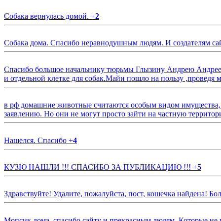
Собака вернулась домой.
+
2
Собака дома. Спасибо неравнодушным людям. И создателям са
Спасибо большое начальнику тюрьмы Глызину Андрею Андрееви
и отдельной клетке для собак.Майи пошло на пользу ,проведя м
в рф домашние животные считаются особым видом имущества, и 
заявлению. Но они не могут просто зайти на частную территор
Нашелся. Спасибо
+
4
КУЗЮ НАШЛИ !!! СПАСИБО ЗА ПУБЛИКАЦИЮ !!!
+
5
Здравствуйте! Удалите, пожалуйста, пост, кошечка найдена! Б
Мопсик дома, спасибо сайту и прекрасным людям. Которые не