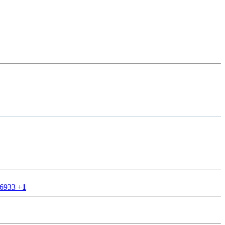
56933
+
1