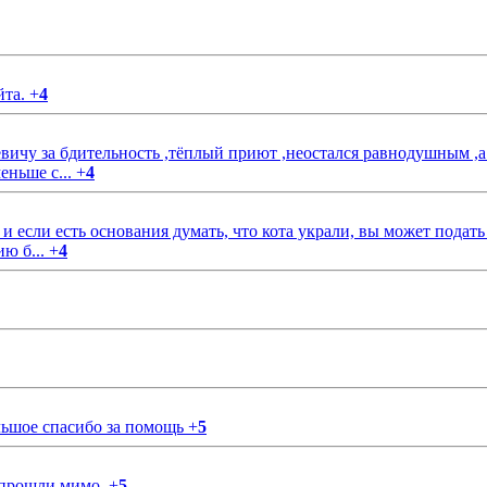
йта.
+
4
чу за бдительность ,тёплый приют ,неостался равнодушным ,а
еньше с...
+
4
если есть основания думать, что кота украли, вы может подать
ию б...
+
4
ольшое спасибо за помощь
+
5
 прошли мимо.
+
5