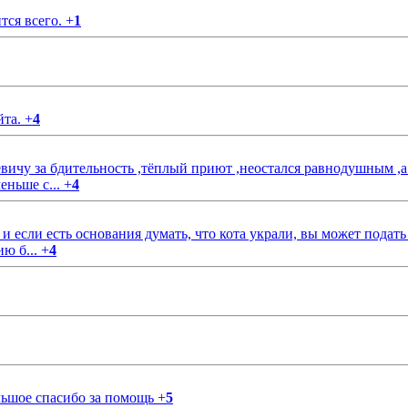
тся всего.
+
1
йта.
+
4
чу за бдительность ,тёплый приют ,неостался равнодушным ,а
еньше с...
+
4
если есть основания думать, что кота украли, вы может подать
ию б...
+
4
ольшое спасибо за помощь
+
5