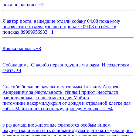
пока не нашлись
+
2
Я автор поста, нашедшие отдали собаку 04.08 пока кому
неизвестно, хозяева узнали о пропаже 09.08 и сейчас в
поисках 89999956933
+
1
Кошка нашлась
+
3
Собака дома. Спасибо неравнодушным людям. И создателям
сайта.
+
4
Спасибо большое начальнику тюрьмы Глызину Андрею
Андреевичу за бдительность ,тёплый приют ,неостался
равнодушным ,а нашёл место для Майи в
питомнике,накормил,укрыл от дождя и отдельной клетке для
собак.Майи пошло на пользу ,проведя меньше с...
+
4
в рф домашние животные считаются особым видом
имущества, и если есть основания думать, что кота украли, вы
может подать заявление в полицию, какие-то доказательства