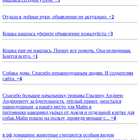
Отдала в добрые руки, объявление не актуально.
+
2
Кошка нашлась уберите объявление пожалуйста
+
3
Кошка еще не нашлась. Прошу все помочь. Она нелюдимая.
Боится всего.
+
1
Собака дома. Спасибо неравнодушным людям. И создателям
сайта.
+
4
Спасибо большое начальнику тюрьмы Глызину Андрею
Андреевичу за бдительность ,тёплый приют ,неостался
равнодушным ,а нашёл место для Майи в
питомнике,накормил,укрыл от дождя и отдельной клетке для
собак.Майи пошло на пользу ,проведя меньше с...
+
4
в рф домашние животные считаются особым видом