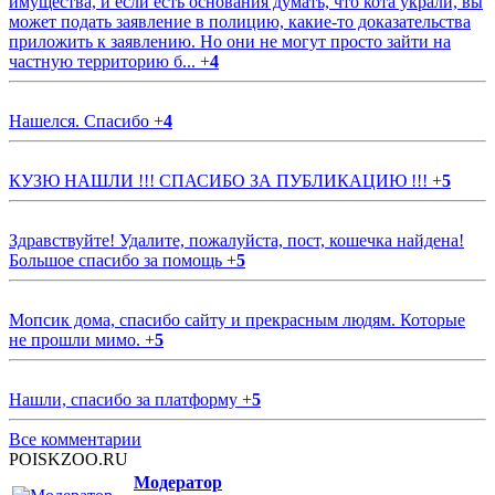
имущества, и если есть основания думать, что кота украли, вы
может подать заявление в полицию, какие-то доказательства
приложить к заявлению. Но они не могут просто зайти на
частную территорию б...
+
4
Нашелся. Спасибо
+
4
КУЗЮ НАШЛИ !!! СПАСИБО ЗА ПУБЛИКАЦИЮ !!!
+
5
Здравствуйте! Удалите, пожалуйста, пост, кошечка найдена!
Большое спасибо за помощь
+
5
Мопсик дома, спасибо сайту и прекрасным людям. Которые
не прошли мимо.
+
5
Нашли, спасибо за платформу
+
5
Все комментарии
POISKZOO.RU
Модератор