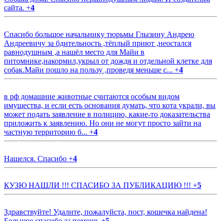
сайта.
+
4
Спасибо большое начальнику тюрьмы Глызину Андрею
Андреевичу за бдительность ,тёплый приют ,неостался
равнодушным ,а нашёл место для Майи в
питомнике,накормил,укрыл от дождя и отдельной клетке для
собак.Майи пошло на пользу ,проведя меньше с...
+
4
в рф домашние животные считаются особым видом
имущества, и если есть основания думать, что кота украли, вы
может подать заявление в полицию, какие-то доказательства
приложить к заявлению. Но они не могут просто зайти на
частную территорию б...
+
4
Нашелся. Спасибо
+
4
КУЗЮ НАШЛИ !!! СПАСИБО ЗА ПУБЛИКАЦИЮ !!!
+
5
Здравствуйте! Удалите, пожалуйста, пост, кошечка найдена!
Большое спасибо за помощь
+
5