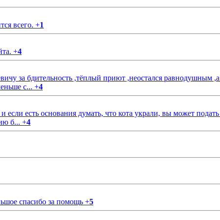
тся всего.
+
1
йта.
+
4
чу за бдительность ,тёплый приют ,неостался равнодушным ,а
еньше с...
+
4
если есть основания думать, что кота украли, вы может подать
ию б...
+
4
ольшое спасибо за помощь
+
5