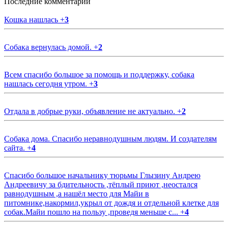
Последние комментарии
Кошка нашлась
+
3
Собака вернулась домой.
+
2
Всем спасибо большое за помощь и поддержку, собака
нашлась сегодня утром.
+
3
Отдала в добрые руки, объявление не актуально.
+
2
Собака дома. Спасибо неравнодушным людям. И создателям
сайта.
+
4
Спасибо большое начальнику тюрьмы Глызину Андрею
Андреевичу за бдительность ,тёплый приют ,неостался
равнодушным ,а нашёл место для Майи в
питомнике,накормил,укрыл от дождя и отдельной клетке для
собак.Майи пошло на пользу ,проведя меньше с...
+
4