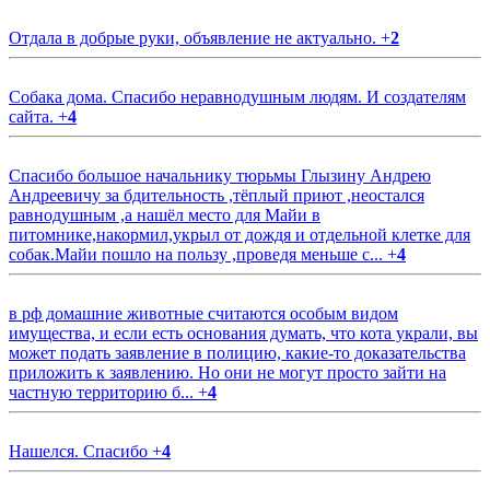
Отдала в добрые руки, объявление не актуально.
+
2
Собака дома. Спасибо неравнодушным людям. И создателям
сайта.
+
4
Спасибо большое начальнику тюрьмы Глызину Андрею
Андреевичу за бдительность ,тёплый приют ,неостался
равнодушным ,а нашёл место для Майи в
питомнике,накормил,укрыл от дождя и отдельной клетке для
собак.Майи пошло на пользу ,проведя меньше с...
+
4
в рф домашние животные считаются особым видом
имущества, и если есть основания думать, что кота украли, вы
может подать заявление в полицию, какие-то доказательства
приложить к заявлению. Но они не могут просто зайти на
частную территорию б...
+
4
Нашелся. Спасибо
+
4