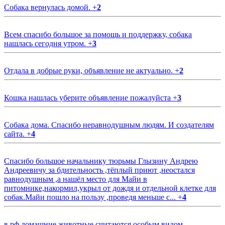
Собака вернулась домой.
+
2
Всем спасибо большое за помощь и поддержку, собака
нашлась сегодня утром.
+
3
Отдала в добрые руки, объявление не актуально.
+
2
Кошка нашлась уберите объявление пожалуйста
+
3
Собака дома. Спасибо неравнодушным людям. И создателям
сайта.
+
4
Спасибо большое начальнику тюрьмы Глызину Андрею
Андреевичу за бдительность ,тёплый приют ,неостался
равнодушным ,а нашёл место для Майи в
питомнике,накормил,укрыл от дождя и отдельной клетке для
собак.Майи пошло на пользу ,проведя меньше с...
+
4
в рф домашние животные считаются особым видом