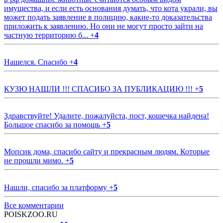
имущества, и если есть основания думать, что кота украли, вы
может подать заявление в полицию, какие-то доказательства
приложить к заявлению. Но они не могут просто зайти на
частную территорию б...
+
4
Нашелся. Спасибо
+
4
КУЗЮ НАШЛИ !!! СПАСИБО ЗА ПУБЛИКАЦИЮ !!!
+
5
Здравствуйте! Удалите, пожалуйста, пост, кошечка найдена!
Большое спасибо за помощь
+
5
Мопсик дома, спасибо сайту и прекрасным людям. Которые
не прошли мимо.
+
5
Нашли, спасибо за платформу
+
5
Все комментарии
POISKZOO.RU