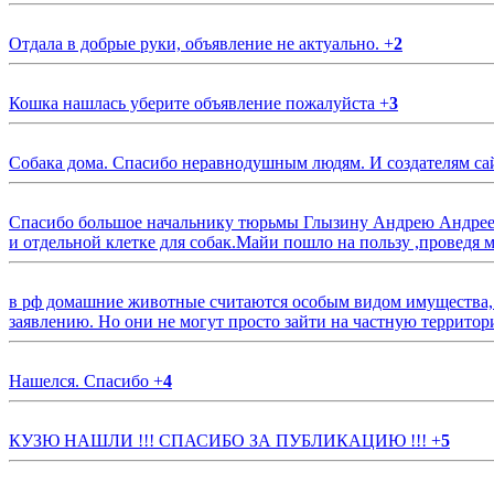
Отдала в добрые руки, объявление не актуально.
+
2
Кошка нашлась уберите объявление пожалуйста
+
3
Собака дома. Спасибо неравнодушным людям. И создателям са
Спасибо большое начальнику тюрьмы Глызину Андрею Андрееви
и отдельной клетке для собак.Майи пошло на пользу ,проведя м
в рф домашние животные считаются особым видом имущества, и 
заявлению. Но они не могут просто зайти на частную территор
Нашелся. Спасибо
+
4
КУЗЮ НАШЛИ !!! СПАСИБО ЗА ПУБЛИКАЦИЮ !!!
+
5