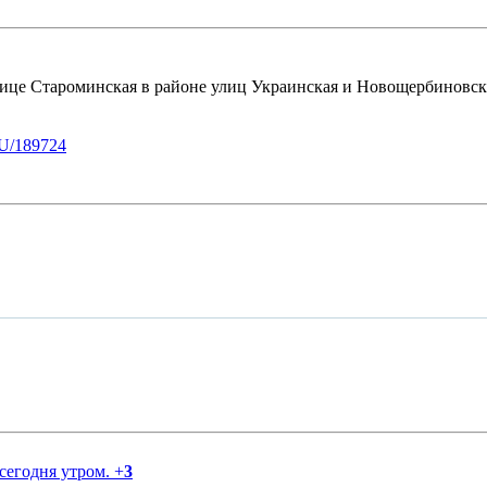
нице Староминская в районе улиц Украинская и Новощербиновск
U/189724
 сегодня утром.
+
3