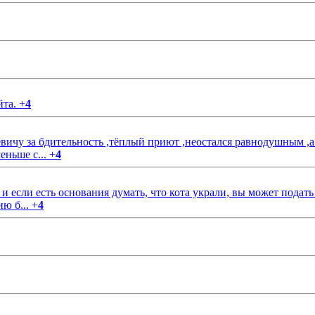
йта.
+
4
чу за бдительность ,тёплый приют ,неостался равнодушным ,а
еньше с...
+
4
если есть основания думать, что кота украли, вы может подать
ию б...
+
4