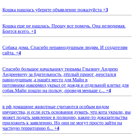
Кошка нашлась уберите объявление пожалуйста
+
3
Кошка еще не нашлась. Прошу все помочь. Она нелюдимая.
Боится всего.
+
1
Собака дома. Спасибо неравнодушным людям. И создателям
сайта.
+
4
Спасибо большое начальнику тюрьмы Глызину Андрею
Андреевичу за бдительность ,тёплый приют ,неостался
равнодушным ,а нашёл место для Майи в
питомнике,накормил,укрыл от дождя и отдельной клетке для
собак.Майи пошло на пользу ,проведя меньше с...
+
4
в рф домашние животные считаются особым видом
имущества, и если есть основания думать, что кота украли, вы
может подать заявление в полицию, какие-то доказательства
приложить к заявлению. Но они не могут просто зайти на
частную территорию б...
+
4