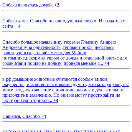
Собака вернулась домой.
+
2
Собака дома. Спасибо неравнодушным людям. И создателям
сайта.
+
4
Спасибо большое начальнику тюрьмы Глызину Андрею
Андреевичу за бдительность ,тёплый приют ,неостался
равнодушным ,а нашёл место для Майи в
питомнике,накормил,укрыл от дождя и отдельной клетке для
собак.Майи пошло на пользу ,проведя меньше с...
+
4
в рф домашние животные считаются особым видом
имущества, и если есть основания думать, что кота украли, вы
может подать заявление в полицию, какие-то доказательства
приложить к заявлению. Но они не могут просто зайти на
частную территорию б...
+
4
Нашелся. Спасибо
+
4