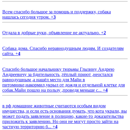
Всем спасибо большое за помощь и поддержку, собака
нашлась сегодня утром.
+
3
Отдала в добрые руки, объявление не актуально.
+
2
Собака дома. Спасибо неравнодушным людям. И создателям
сайта.
+
4
Спасибо большое начальнику тюрьмы Глызину Андрею
Андреевичу за бдительность ,тёплый приют ,неостался
равнодушным ,а нашёл место для Майи в
питомнике,накормил,укрыл от дождя и отдельной клетке для
собак.Майи пошло на пользу ,проведя меньше с...
+
4
в рф домашние животные считаются особым видом
имущества, и если есть основания думать, что кота украли, вы
может подать заявление в полицию, какие-то доказательства
приложить к заявлению. Но они не могут просто зайти на
частную территорию б...
+
4