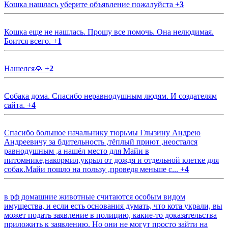
Кошка нашлась уберите объявление пожалуйста
+
3
Кошка еще не нашлась. Прошу все помочь. Она нелюдимая.
Боится всего.
+
1
Нашелся🙏
+
2
Собака дома. Спасибо неравнодушным людям. И создателям
сайта.
+
4
Спасибо большое начальнику тюрьмы Глызину Андрею
Андреевичу за бдительность ,тёплый приют ,неостался
равнодушным ,а нашёл место для Майи в
питомнике,накормил,укрыл от дождя и отдельной клетке для
собак.Майи пошло на пользу ,проведя меньше с...
+
4
в рф домашние животные считаются особым видом
имущества, и если есть основания думать, что кота украли, вы
может подать заявление в полицию, какие-то доказательства
приложить к заявлению. Но они не могут просто зайти на