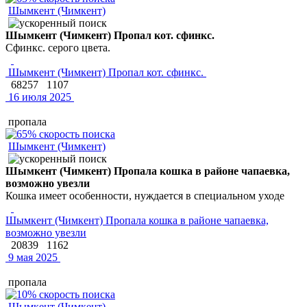
Шымкент (Чимкент)
Шымкент (Чимкент) Пропал кот. сфинкс.
Сфинкс. серого цвета.
Шымкент (Чимкент) Пропал кот. сфинкс.
68257
1107
16 июля 2025
пропала
Шымкент (Чимкент)
Шымкент (Чимкент) Пропала кошка в районе чапаевка,
возможно увезли
Кошка имеет особенности, нуждается в специальном уходе
Шымкент (Чимкент) Пропала кошка в районе чапаевка,
возможно увезли
20839
1162
9 мая 2025
пропала
Шымкент (Чимкент)