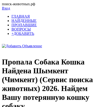
поиск-животных.рф
Вход
ГЛАВНАЯ
НАЙДЕННЫЕ
ПРОПАВШИЕ
ВОПРОСЫ
+ДОБАВИТЬ
Пропала Собака Кошка
Найдена Шымкент
(Чимкент) (Сервис поиска
животных) 2026. Найдем
Вашу потерянную кошку
собаку