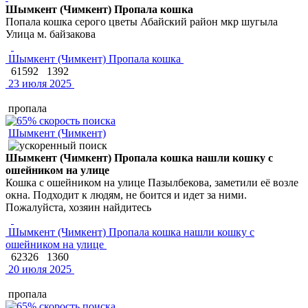
Шымкент (Чимкент) Пропала кошка
Попала кошка серого цветы Абайский район мкр шугыла
Улица м. байзакова
Шымкент (Чимкент) Пропала кошка
61592
1392
23 июля 2025
пропала
Шымкент (Чимкент)
Шымкент (Чимкент) Пропала кошка нашли кошку с
ошейником на улице
Кошка с ошейником на улице Пазылбекова, заметили её возле
окна. Подходит к людям, не боится и идет за ними.
Пожалуйста, хозяин найдитесь
Шымкент (Чимкент) Пропала кошка нашли кошку с
ошейником на улице
62326
1360
20 июля 2025
пропала