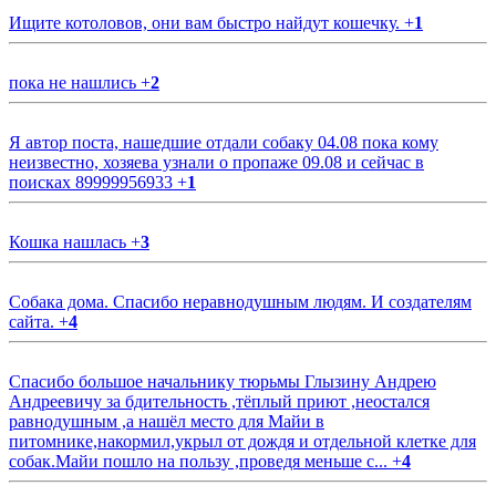
Ищите котоловов, они вам быстро найдут кошечку.
+
1
пока не нашлись
+
2
Я автор поста, нашедшие отдали собаку 04.08 пока кому
неизвестно, хозяева узнали о пропаже 09.08 и сейчас в
поисках 89999956933
+
1
Кошка нашлась
+
3
Собака дома. Спасибо неравнодушным людям. И создателям
сайта.
+
4
Спасибо большое начальнику тюрьмы Глызину Андрею
Андреевичу за бдительность ,тёплый приют ,неостался
равнодушным ,а нашёл место для Майи в
питомнике,накормил,укрыл от дождя и отдельной клетке для
собак.Майи пошло на пользу ,проведя меньше с...
+
4