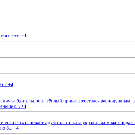
тся всего.
+
1
йта.
+
4
чу за бдительность ,тёплый приют ,неостался равнодушным ,а
еньше с...
+
4
если есть основания думать, что кота украли, вы может подать
ию б...
+
4