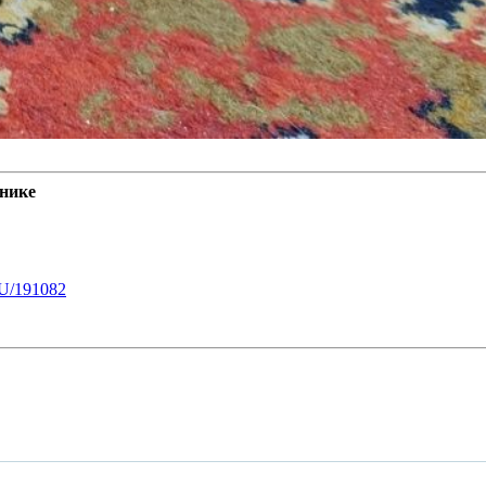
нике
U/191082