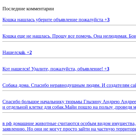
Последние комментарии
Кошка нашлась уберите объявление пожалуйста
+
3
Кошка еще не нашлась. Прошу все помочь. Она нелюдимая. Бои
Нашелся🙏
+
2
Кот нашелся! Удалите, пожалуйста, объявление!
+
3
Собака дома. Спасибо неравнодушным людям. И создателям са
Спасибо большое начальнику тюрьмы Глызину Андрею Андрееви
и отдельной клетке для собак.Майи пошло на пользу ,проведя м
в рф домашние животные считаются особым видом имущества, и 
заявлению. Но они не могут просто зайти на частную территор