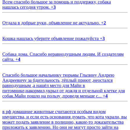
Всем спасибо большое за помощь и поддержку, собака
нашлась сегодня утром.
+
3
Отдала в добрые руки, объявление не актуально.
+
2
Кошка нашлась уберите объявление пожалуйста
+
3
Собака дома. Спасибо неравнодушным людям. И создателям
сайта.
+
4
Спасибо большое начальнику тюрьмы Глызину Андрею
Андреевичу за бдительность ,тёплый приют ,неостался
равнодушным ,а нашёл место для Майи в
питомнике,накормил,укрыл от дождя и отдельной клетке для
собак.Майи пошло на пользу ,проведя меньше с...
+
4
в рф домашние животные считаются особым видом
имущества, и если есть основания думать, что кота украли, вы
может подать заявление в полицию, какие-то доказательства
приложить к заявлению. Но они не могут просто зайти на