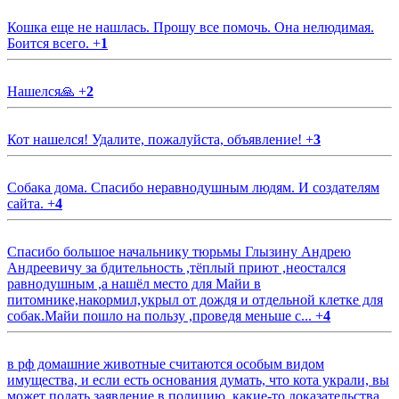
Кошка еще не нашлась. Прошу все помочь. Она нелюдимая.
Боится всего.
+
1
Нашелся🙏
+
2
Кот нашелся! Удалите, пожалуйста, объявление!
+
3
Собака дома. Спасибо неравнодушным людям. И создателям
сайта.
+
4
Спасибо большое начальнику тюрьмы Глызину Андрею
Андреевичу за бдительность ,тёплый приют ,неостался
равнодушным ,а нашёл место для Майи в
питомнике,накормил,укрыл от дождя и отдельной клетке для
собак.Майи пошло на пользу ,проведя меньше с...
+
4
в рф домашние животные считаются особым видом
имущества, и если есть основания думать, что кота украли, вы
может подать заявление в полицию, какие-то доказательства