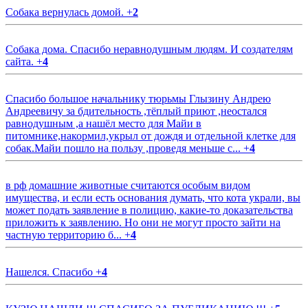
Собака вернулась домой.
+
2
Собака дома. Спасибо неравнодушным людям. И создателям
сайта.
+
4
Спасибо большое начальнику тюрьмы Глызину Андрею
Андреевичу за бдительность ,тёплый приют ,неостался
равнодушным ,а нашёл место для Майи в
питомнике,накормил,укрыл от дождя и отдельной клетке для
собак.Майи пошло на пользу ,проведя меньше с...
+
4
в рф домашние животные считаются особым видом
имущества, и если есть основания думать, что кота украли, вы
может подать заявление в полицию, какие-то доказательства
приложить к заявлению. Но они не могут просто зайти на
частную территорию б...
+
4
Нашелся. Спасибо
+
4