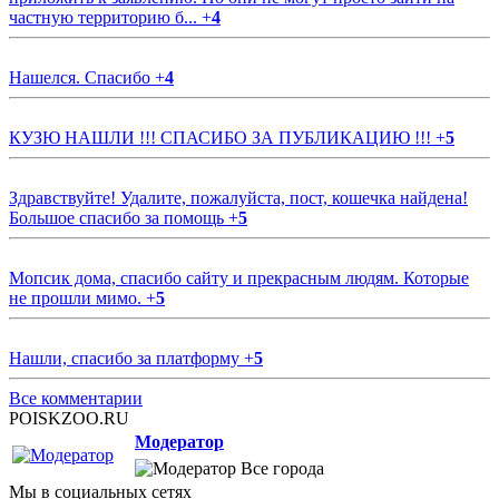
частную территорию б...
+
4
Нашелся. Спасибо
+
4
КУЗЮ НАШЛИ !!! СПАСИБО ЗА ПУБЛИКАЦИЮ !!!
+
5
Здравствуйте! Удалите, пожалуйста, пост, кошечка найдена!
Большое спасибо за помощь
+
5
Мопсик дома, спасибо сайту и прекрасным людям. Которые
не прошли мимо.
+
5
Нашли, спасибо за платформу
+
5
Все комментарии
POISKZOO.RU
Модератор
Все города
Мы в социальных сетях