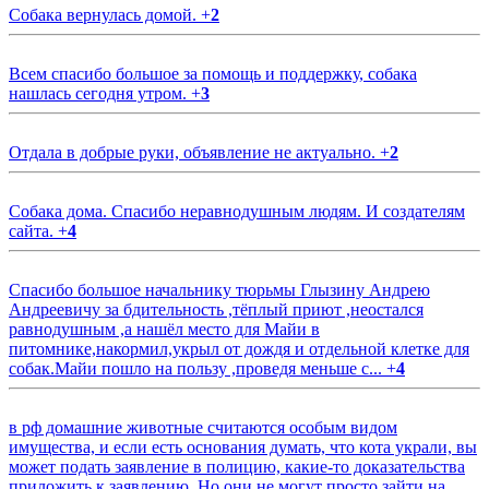
Собака вернулась домой.
+
2
Всем спасибо большое за помощь и поддержку, собака
нашлась сегодня утром.
+
3
Отдала в добрые руки, объявление не актуально.
+
2
Собака дома. Спасибо неравнодушным людям. И создателям
сайта.
+
4
Спасибо большое начальнику тюрьмы Глызину Андрею
Андреевичу за бдительность ,тёплый приют ,неостался
равнодушным ,а нашёл место для Майи в
питомнике,накормил,укрыл от дождя и отдельной клетке для
собак.Майи пошло на пользу ,проведя меньше с...
+
4
в рф домашние животные считаются особым видом
имущества, и если есть основания думать, что кота украли, вы
может подать заявление в полицию, какие-то доказательства
приложить к заявлению. Но они не могут просто зайти на