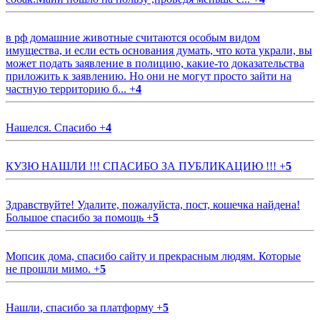
в рф домашние животные считаются особым видом
имущества, и если есть основания думать, что кота украли, вы
может подать заявление в полицию, какие-то доказательства
приложить к заявлению. Но они не могут просто зайти на
частную территорию б...
+
4
Нашелся. Спасибо
+
4
КУЗЮ НАШЛИ !!! СПАСИБО ЗА ПУБЛИКАЦИЮ !!!
+
5
Здравствуйте! Удалите, пожалуйста, пост, кошечка найдена!
Большое спасибо за помощь
+
5
Мопсик дома, спасибо сайту и прекрасным людям. Которые
не прошли мимо.
+
5
Нашли, спасибо за платформу
+
5