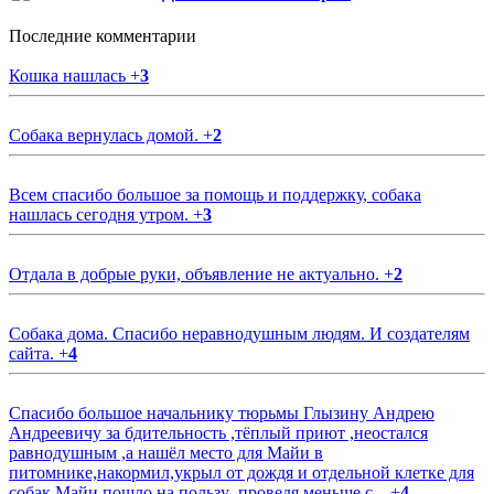
Последние комментарии
Кошка нашлась
+
3
Собака вернулась домой.
+
2
Всем спасибо большое за помощь и поддержку, собака
нашлась сегодня утром.
+
3
Отдала в добрые руки, объявление не актуально.
+
2
Собака дома. Спасибо неравнодушным людям. И создателям
сайта.
+
4
Спасибо большое начальнику тюрьмы Глызину Андрею
Андреевичу за бдительность ,тёплый приют ,неостался
равнодушным ,а нашёл место для Майи в
питомнике,накормил,укрыл от дождя и отдельной клетке для
собак.Майи пошло на пользу ,проведя меньше с...
+
4