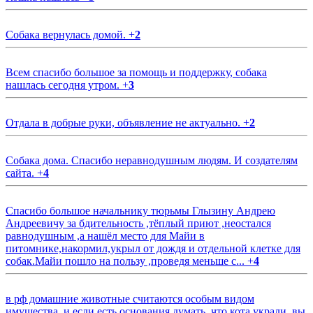
Собака вернулась домой.
+
2
Всем спасибо большое за помощь и поддержку, собака
нашлась сегодня утром.
+
3
Отдала в добрые руки, объявление не актуально.
+
2
Собака дома. Спасибо неравнодушным людям. И создателям
сайта.
+
4
Спасибо большое начальнику тюрьмы Глызину Андрею
Андреевичу за бдительность ,тёплый приют ,неостался
равнодушным ,а нашёл место для Майи в
питомнике,накормил,укрыл от дождя и отдельной клетке для
собак.Майи пошло на пользу ,проведя меньше с...
+
4
в рф домашние животные считаются особым видом
имущества, и если есть основания думать, что кота украли, вы