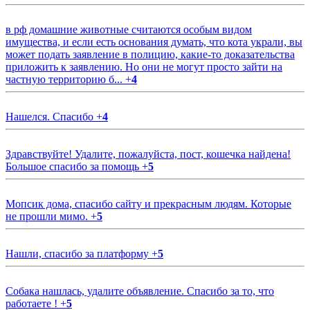
в рф домашние животные считаются особым видом
имущества, и если есть основания думать, что кота украли, вы
может подать заявление в полицию, какие-то доказательства
приложить к заявлению. Но они не могут просто зайти на
частную территорию б...
+
4
Нашелся. Спасибо
+
4
Здравствуйте! Удалите, пожалуйста, пост, кошечка найдена!
Большое спасибо за помощь
+
5
Мопсик дома, спасибо сайту и прекрасным людям. Которые
не прошли мимо.
+
5
Нашли, спасибо за платформу
+
5
Собака нашлась, удалите объявление. Спасибо за то, что
работаете !
+
5