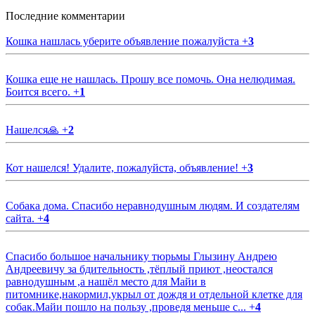
Последние комментарии
Кошка нашлась уберите объявление пожалуйста
+
3
Кошка еще не нашлась. Прошу все помочь. Она нелюдимая.
Боится всего.
+
1
Нашелся🙏
+
2
Кот нашелся! Удалите, пожалуйста, объявление!
+
3
Собака дома. Спасибо неравнодушным людям. И создателям
сайта.
+
4
Спасибо большое начальнику тюрьмы Глызину Андрею
Андреевичу за бдительность ,тёплый приют ,неостался
равнодушным ,а нашёл место для Майи в
питомнике,накормил,укрыл от дождя и отдельной клетке для
собак.Майи пошло на пользу ,проведя меньше с...
+
4