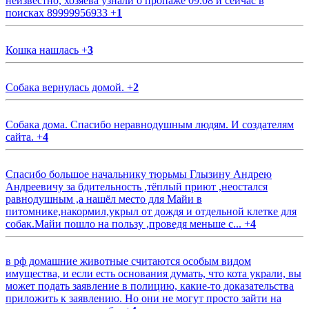
неизвестно, хозяева узнали о пропаже 09.08 и сейчас в
поисках 89999956933
+
1
Кошка нашлась
+
3
Собака вернулась домой.
+
2
Собака дома. Спасибо неравнодушным людям. И создателям
сайта.
+
4
Спасибо большое начальнику тюрьмы Глызину Андрею
Андреевичу за бдительность ,тёплый приют ,неостался
равнодушным ,а нашёл место для Майи в
питомнике,накормил,укрыл от дождя и отдельной клетке для
собак.Майи пошло на пользу ,проведя меньше с...
+
4
в рф домашние животные считаются особым видом
имущества, и если есть основания думать, что кота украли, вы
может подать заявление в полицию, какие-то доказательства
приложить к заявлению. Но они не могут просто зайти на