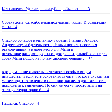
Кот нашелся! Удалите, пожалуйста, объявление!
+
3
Собака дома. Спасибо неравнодушным людям. И создателям
сайта.
+
4
Спасибо большое начальнику тюрьмы Глызину Андрею
Андреевичу за бдительность ,тёплый приют ,неостался
равнодушным ,а нашёл место для Майи в
питомнике,накормил,укрыл от дождя и отдельной клетке для
собак.Майи пошло на пользу ,проведя меньше с...
+
4
в рф домашние животные считаются особым видом
имущества, и если есть основания думать, что кота украли, вы
может подать заявление в полицию, какие-то доказательства
приложить к заявлению. Но они не могут просто зайти на
частную территорию б...
+
4
Нашелся. Спасибо
+
4