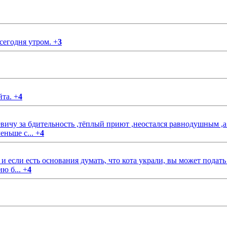
 сегодня утром.
+
3
йта.
+
4
чу за бдительность ,тёплый приют ,неостался равнодушным ,а
еньше с...
+
4
если есть основания думать, что кота украли, вы может подать
ию б...
+
4