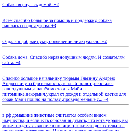
Собака вернулась домой.
+
2
Всем спасибо большое за помощь и поддержку, собака
нашлась сегодня утром.
+
3
Отдала в добрые руки, объявление не актуально.
+
2
Собака дома. Спасибо неравнодушным людям. И создателям
сайта.
+
4
Спасибо большое начальнику тюрьмы Глызину Андрею
Андреевичу за бдительность ,тёплый приют ,неостался
равнодушным ,а нашёл место для Майи в
питомнике,накормил,укрыл от дождя и отдельной клетке для
собак.Майи пошло на пользу ,проведя меньше с...
+
4
в рф домашние животные считаются особым видом
имущества, и если есть основания думать, что кота украли, вы
может подать заявление в полицию, какие-то доказательства
приложить к заявлению. Но они не могут просто зайти на