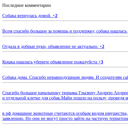
Последние комментарии
Собака вернулась домой.
+
2
Всем спасибо большое за помощь и поддержку, собака нашлась
Отдала в добрые руки, объявление не актуально.
+
2
Кошка нашлась уберите объявление пожалуйста
+
3
Собака дома. Спасибо неравнодушным людям. И создателям са
Спасибо большое начальнику тюрьмы Глызину Андрею Андрееви
и отдельной клетке для собак.Майи пошло на пользу ,проведя м
в рф домашние животные считаются особым видом имущества, и 
заявлению. Но они не могут просто зайти на частную территор