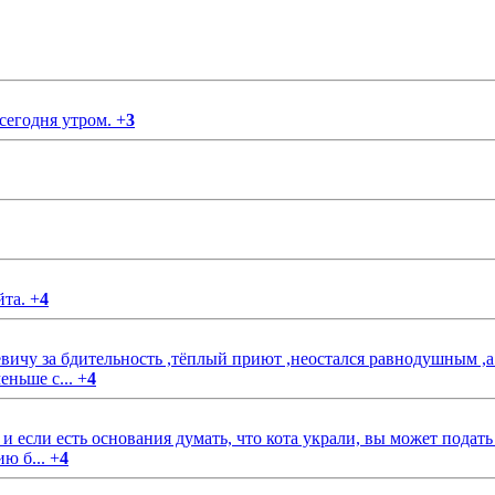
 сегодня утром.
+
3
йта.
+
4
чу за бдительность ,тёплый приют ,неостался равнодушным ,а
еньше с...
+
4
если есть основания думать, что кота украли, вы может подать
ию б...
+
4