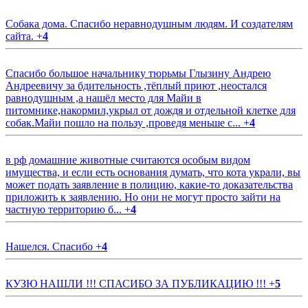
Собака дома. Спасибо неравнодушным людям. И создателям
сайта.
+
4
Спасибо большое начальнику тюрьмы Глызину Андрею
Андреевичу за бдительность ,тёплый приют ,неостался
равнодушным ,а нашёл место для Майи в
питомнике,накормил,укрыл от дождя и отдельной клетке для
собак.Майи пошло на пользу ,проведя меньше с...
+
4
в рф домашние животные считаются особым видом
имущества, и если есть основания думать, что кота украли, вы
может подать заявление в полицию, какие-то доказательства
приложить к заявлению. Но они не могут просто зайти на
частную территорию б...
+
4
Нашелся. Спасибо
+
4
КУЗЮ НАШЛИ !!! СПАСИБО ЗА ПУБЛИКАЦИЮ !!!
+
5