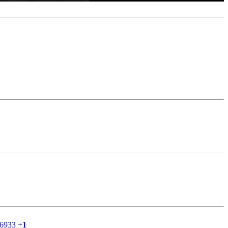
56933
+
1