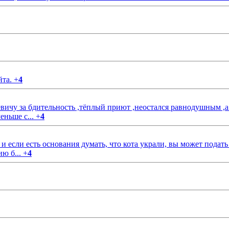
йта.
+
4
чу за бдительность ,тёплый приют ,неостался равнодушным ,а
еньше с...
+
4
если есть основания думать, что кота украли, вы может подать
ию б...
+
4