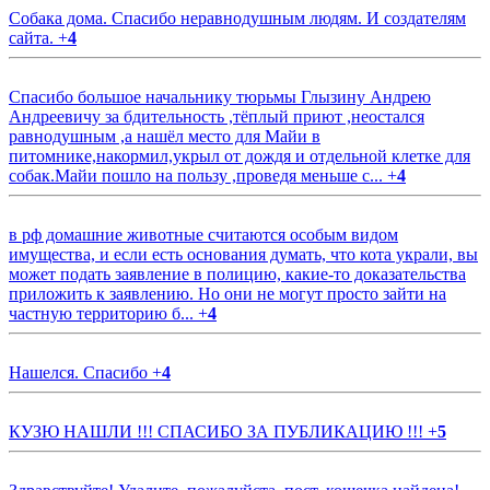
Собака дома. Спасибо неравнодушным людям. И создателям
сайта.
+
4
Спасибо большое начальнику тюрьмы Глызину Андрею
Андреевичу за бдительность ,тёплый приют ,неостался
равнодушным ,а нашёл место для Майи в
питомнике,накормил,укрыл от дождя и отдельной клетке для
собак.Майи пошло на пользу ,проведя меньше с...
+
4
в рф домашние животные считаются особым видом
имущества, и если есть основания думать, что кота украли, вы
может подать заявление в полицию, какие-то доказательства
приложить к заявлению. Но они не могут просто зайти на
частную территорию б...
+
4
Нашелся. Спасибо
+
4
КУЗЮ НАШЛИ !!! СПАСИБО ЗА ПУБЛИКАЦИЮ !!!
+
5