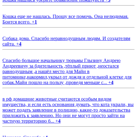
Кошка еще не нашлась. Прошу все помочь. Она нелюдимая.
Боится всего.
+
1
Собака дома. Спасибо неравнодушным людям. И создателям
сайта.
+
4
Спасибо большое начальнику тюрьмы Глызину Андрею
Андреевичу за бдительность ,тёплый приют ,неостался
равнодушным ,а нашёл место для Майи в
питомнике,накормил,укрыл от дождя и отдельной клетке для
собак.Майи пошло на пользу ,проведя меньше с...
+
4
в рф домашние животные считаются особым видом
имущества, и если есть основания думать, что кота украли, вы
может подать заявление в полицию, какие-то доказательства
приложить к заявлению. Но они не могут просто зайти на
частную территорию б...
+
4