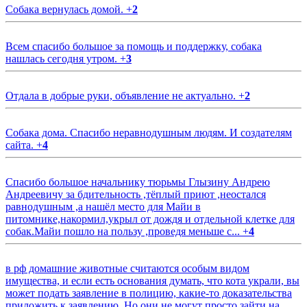
Собака вернулась домой.
+
2
Всем спасибо большое за помощь и поддержку, собака
нашлась сегодня утром.
+
3
Отдала в добрые руки, объявление не актуально.
+
2
Собака дома. Спасибо неравнодушным людям. И создателям
сайта.
+
4
Спасибо большое начальнику тюрьмы Глызину Андрею
Андреевичу за бдительность ,тёплый приют ,неостался
равнодушным ,а нашёл место для Майи в
питомнике,накормил,укрыл от дождя и отдельной клетке для
собак.Майи пошло на пользу ,проведя меньше с...
+
4
в рф домашние животные считаются особым видом
имущества, и если есть основания думать, что кота украли, вы
может подать заявление в полицию, какие-то доказательства
приложить к заявлению. Но они не могут просто зайти на