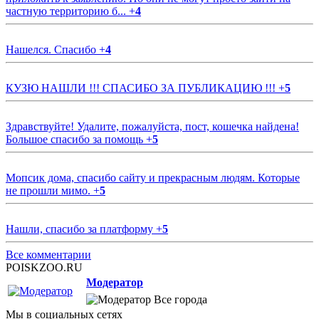
частную территорию б...
+
4
Нашелся. Спасибо
+
4
КУЗЮ НАШЛИ !!! СПАСИБО ЗА ПУБЛИКАЦИЮ !!!
+
5
Здравствуйте! Удалите, пожалуйста, пост, кошечка найдена!
Большое спасибо за помощь
+
5
Мопсик дома, спасибо сайту и прекрасным людям. Которые
не прошли мимо.
+
5
Нашли, спасибо за платформу
+
5
Все комментарии
POISKZOO.RU
Модератор
Все города
Мы в социальных сетях