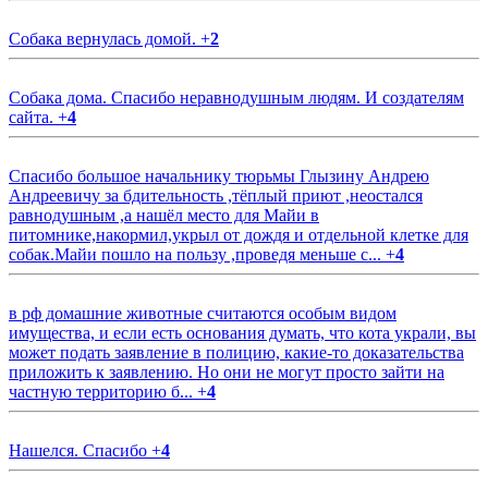
Собака вернулась домой.
+
2
Собака дома. Спасибо неравнодушным людям. И создателям
сайта.
+
4
Спасибо большое начальнику тюрьмы Глызину Андрею
Андреевичу за бдительность ,тёплый приют ,неостался
равнодушным ,а нашёл место для Майи в
питомнике,накормил,укрыл от дождя и отдельной клетке для
собак.Майи пошло на пользу ,проведя меньше с...
+
4
в рф домашние животные считаются особым видом
имущества, и если есть основания думать, что кота украли, вы
может подать заявление в полицию, какие-то доказательства
приложить к заявлению. Но они не могут просто зайти на
частную территорию б...
+
4
Нашелся. Спасибо
+
4