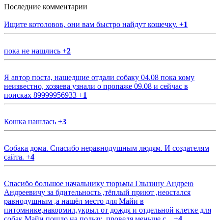
Последние комментарии
Ищите котоловов, они вам быстро найдут кошечку.
+
1
пока не нашлись
+
2
Я автор поста, нашедшие отдали собаку 04.08 пока кому
неизвестно, хозяева узнали о пропаже 09.08 и сейчас в
поисках 89999956933
+
1
Кошка нашлась
+
3
Собака дома. Спасибо неравнодушным людям. И создателям
сайта.
+
4
Спасибо большое начальнику тюрьмы Глызину Андрею
Андреевичу за бдительность ,тёплый приют ,неостался
равнодушным ,а нашёл место для Майи в
питомнике,накормил,укрыл от дождя и отдельной клетке для
собак.Майи пошло на пользу ,проведя меньше с...
+
4