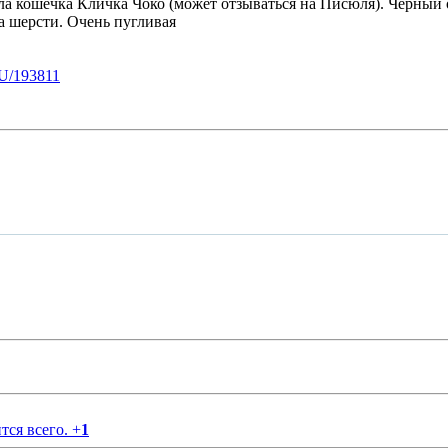
пала кошечка Кличка Чоко (может отзываться на Писюля). Черный 
ка шерсти. Очень пугливая
U/193811
тся всего.
+
1