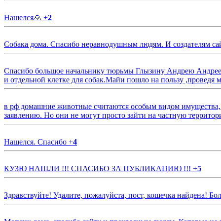
Нашелся🙏
+
2
Собака дома. Спасибо неравнодушным людям. И создателям са
Спасибо большое начальнику тюрьмы Глызину Андрею Андрееви
и отдельной клетке для собак.Майи пошло на пользу ,проведя м
в рф домашние животные считаются особым видом имущества, и 
заявлению. Но они не могут просто зайти на частную территор
Нашелся. Спасибо
+
4
КУЗЮ НАШЛИ !!! СПАСИБО ЗА ПУБЛИКАЦИЮ !!!
+
5
Здравствуйте! Удалите, пожалуйста, пост, кошечка найдена! Б