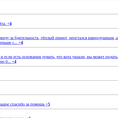
йта.
+
4
чу за бдительность ,тёплый приют ,неостался равнодушным ,а
еньше с...
+
4
если есть основания думать, что кота украли, вы может подать
ию б...
+
4
ольшое спасибо за помощь
+
5