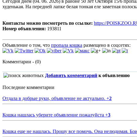
Сегодня днём (04. 06. 2026) в районе 50 лет Октября 15/6 про
худенькая. На передней лапке белая тонкая еле заметная полос
Контакты можно посмотреть по ссылке:
https://POISKZOO.R
Номер объявления:
193811
Объявление о том, что
пропала кошка
размещено в соцсетях:
Комментарии - (0)
Добавить комментарий
к объявлению
Последние комментарии
Отдала в добрые руки, объявление не актуально.
+
2
Кошка нашлась уберите объявление пожалуйста
+
3
Кошка еще не нашлась. Прошу все помочь. Она нелюдимая. Бои