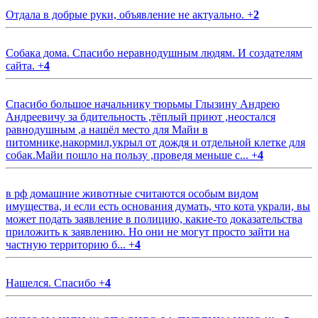
Отдала в добрые руки, объявление не актуально.
+
2
Собака дома. Спасибо неравнодушным людям. И создателям
сайта.
+
4
Спасибо большое начальнику тюрьмы Глызину Андрею
Андреевичу за бдительность ,тёплый приют ,неостался
равнодушным ,а нашёл место для Майи в
питомнике,накормил,укрыл от дождя и отдельной клетке для
собак.Майи пошло на пользу ,проведя меньше с...
+
4
в рф домашние животные считаются особым видом
имущества, и если есть основания думать, что кота украли, вы
может подать заявление в полицию, какие-то доказательства
приложить к заявлению. Но они не могут просто зайти на
частную территорию б...
+
4
Нашелся. Спасибо
+
4