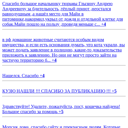
Спасибо большое начальнику тюрьмы Глызину Андрею
Андреевичу за бдительность ,тёплый приют ,неостался
равнодушным ,а нашёл место для Майи в
питомнике,накормил,укрыл от дождя и отдельной клетке для
собак.Майи пошло на пользу ,проведя меньше с...
+
4
в рф домашние животные считаются особым видом
имущества, и если есть основания думать, что кота украли, вы
может подать заявление в полицию, какие-то доказательства
приложить к заявлению. Но они не могут просто зайти на
частную территорию б...
+
4
Нашелся. Спасибо
+
4
КУЗЮ НАШЛИ !!! СПАСИБО ЗА ПУБЛИКАЦИЮ !!!
+
5
Здравствуйте! Удалите, пожалуйста, пост, кошечка найдена!
Большое спасибо за помощь
+
5
Мопсик дома, спасибо сайту и прекрасным людям. Которые