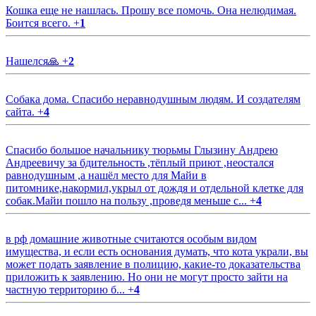
Кошка еще не нашлась. Прошу все помочь. Она нелюдимая.
Боится всего.
+
1
Нашелся🙏
+
2
Собака дома. Спасибо неравнодушным людям. И создателям
сайта.
+
4
Спасибо большое начальнику тюрьмы Глызину Андрею
Андреевичу за бдительность ,тёплый приют ,неостался
равнодушным ,а нашёл место для Майи в
питомнике,накормил,укрыл от дождя и отдельной клетке для
собак.Майи пошло на пользу ,проведя меньше с...
+
4
в рф домашние животные считаются особым видом
имущества, и если есть основания думать, что кота украли, вы
может подать заявление в полицию, какие-то доказательства
приложить к заявлению. Но они не могут просто зайти на
частную территорию б...
+
4