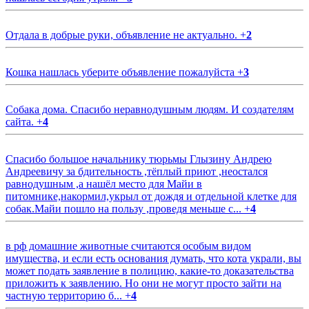
Отдала в добрые руки, объявление не актуально.
+
2
Кошка нашлась уберите объявление пожалуйста
+
3
Собака дома. Спасибо неравнодушным людям. И создателям
сайта.
+
4
Спасибо большое начальнику тюрьмы Глызину Андрею
Андреевичу за бдительность ,тёплый приют ,неостался
равнодушным ,а нашёл место для Майи в
питомнике,накормил,укрыл от дождя и отдельной клетке для
собак.Майи пошло на пользу ,проведя меньше с...
+
4
в рф домашние животные считаются особым видом
имущества, и если есть основания думать, что кота украли, вы
может подать заявление в полицию, какие-то доказательства
приложить к заявлению. Но они не могут просто зайти на
частную территорию б...
+
4