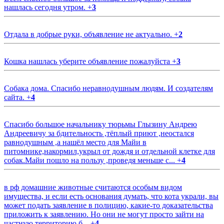
нашлась сегодня утром.
+
3
Отдала в добрые руки, объявление не актуально.
+
2
Кошка нашлась уберите объявление пожалуйста
+
3
Собака дома. Спасибо неравнодушным людям. И создателям
сайта.
+
4
Спасибо большое начальнику тюрьмы Глызину Андрею
Андреевичу за бдительность ,тёплый приют ,неостался
равнодушным ,а нашёл место для Майи в
питомнике,накормил,укрыл от дождя и отдельной клетке для
собак.Майи пошло на пользу ,проведя меньше с...
+
4
в рф домашние животные считаются особым видом
имущества, и если есть основания думать, что кота украли, вы
может подать заявление в полицию, какие-то доказательства
приложить к заявлению. Но они не могут просто зайти на
частную территорию б...
+
4